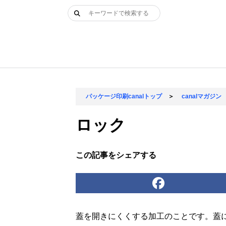
Skip
検
to
索:
content
パッケージ印刷canalトップ
＞
canalマガジン
ロック
この記事をシェアする
蓋を開きにくくする加工のことです。蓋