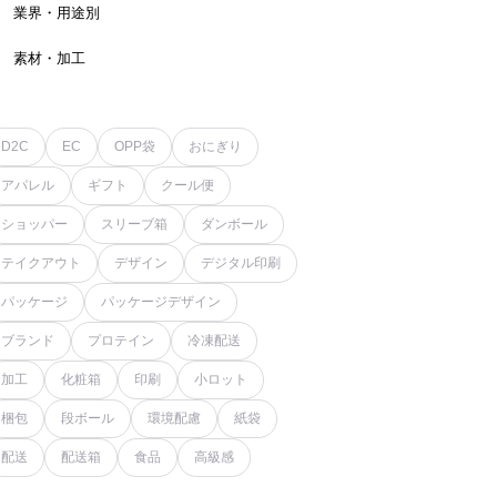
業界・用途別
素材・加工
D2C
EC
OPP袋
おにぎり
アパレル
ギフト
クール便
ショッパー
スリーブ箱
ダンボール
テイクアウト
デザイン
デジタル印刷
パッケージ
パッケージデザイン
ブランド
プロテイン
冷凍配送
加工
化粧箱
印刷
小ロット
梱包
段ボール
環境配慮
紙袋
配送
配送箱
食品
高級感