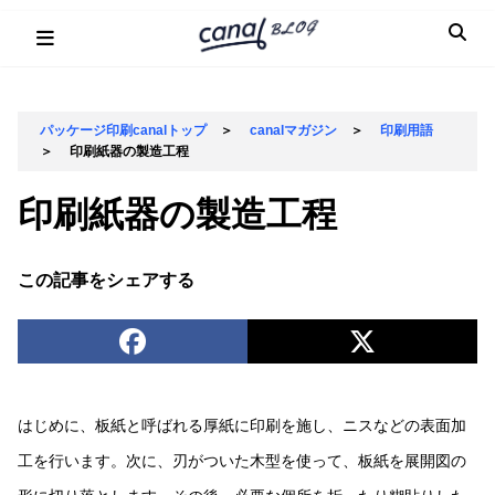
Skip
to
content
パッケージ印刷canalトップ
＞
canalマガジン
＞
印刷用語
＞
印刷紙器の製造工程
印刷紙器の製造工程
この記事をシェアする
はじめに、板紙と呼ばれる厚紙に印刷を施し、ニスなどの表面加
工を行います。次に、刃がついた木型を使って、板紙を展開図の