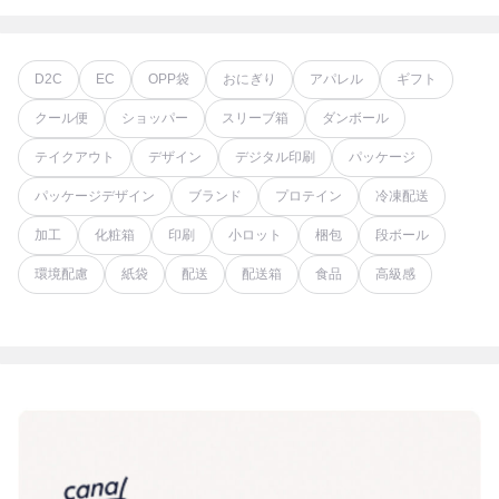
D2C
EC
OPP袋
おにぎり
アパレル
ギフト
クール便
ショッパー
スリーブ箱
ダンボール
テイクアウト
デザイン
デジタル印刷
パッケージ
パッケージデザイン
ブランド
プロテイン
冷凍配送
加工
化粧箱
印刷
小ロット
梱包
段ボール
環境配慮
紙袋
配送
配送箱
食品
高級感