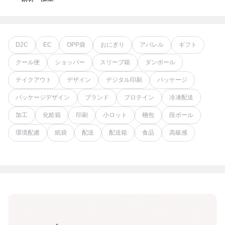
D2C
EC
OPP袋
おにぎり
アパレル
ギフト
クール便
ショッパー
スリーブ箱
ダンボール
テイクアウト
デザイン
デジタル印刷
パッケージ
パッケージデザイン
ブランド
プロテイン
冷凍配送
加工
化粧箱
印刷
小ロット
梱包
段ボール
環境配慮
紙袋
配送
配送箱
食品
高級感