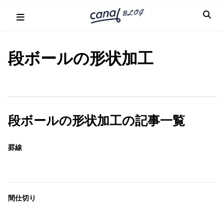
Skip
to
content
段ボールの形状加工
段ボールの形状加工の記事一覧
罫線
間仕切り