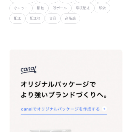
小ロット
梱包
段ボール
環境配慮
紙袋
配送
配送箱
食品
高級感