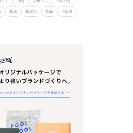
ロット
梱包
段ボール
環境配慮
袋
配送
配送箱
食品
高級感