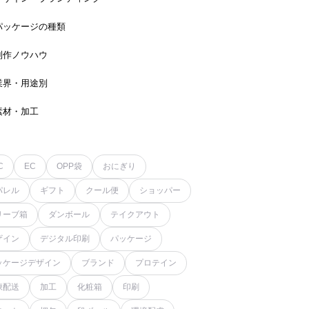
パッケージの種類
制作ノウハウ
業界・用途別
素材・加工
C
EC
OPP袋
おにぎり
パレル
ギフト
クール便
ショッパー
リーブ箱
ダンボール
テイクアウト
ザイン
デジタル印刷
パッケージ
ッケージデザイン
ブランド
プロテイン
凍配送
加工
化粧箱
印刷