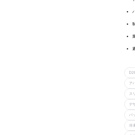
D2
ア
ス
デ
パ
冷