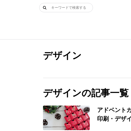
Skip
検
to
索:
content
デザイン
デザインの記事一覧
アドベント
印刷・デザ