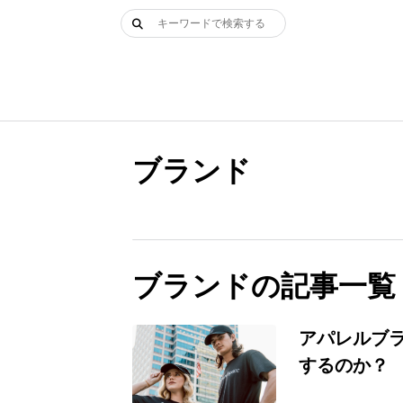
Skip
検
to
索:
content
ブランド
ブランドの記事一覧
アパレルブ
するのか？