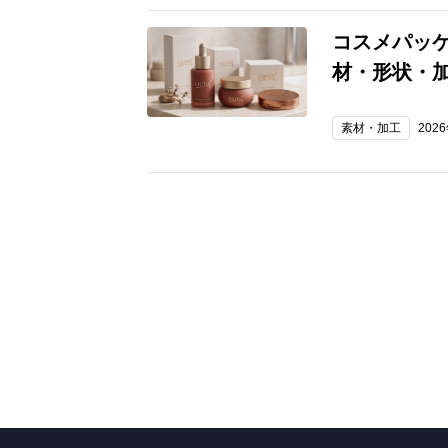
コスメパッ
材・形状・
素材・加工
202