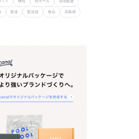
ロット
梱包
段ボール
環境配慮
袋
配送
配送箱
食品
高級感