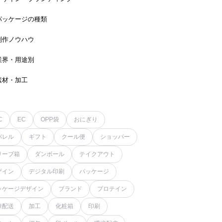
パッケージの種類
制作ノウハウ
業界・用途別
素材・加工
C
EC
OPP袋
おにぎり
パレル
ギフト
クール便
ショッパー
リーブ箱
ダンボール
テイクアウト
ザイン
デジタル印刷
パッケージ
ッケージデザイン
ブランド
プロテイン
凍配送
加工
化粧箱
印刷