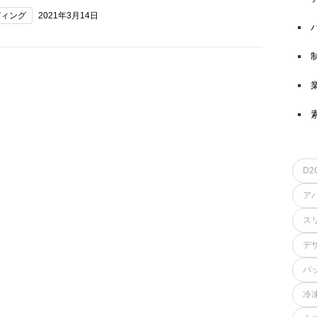
ディング
2021年3月14日
D2
ア
ス
デ
パ
冷