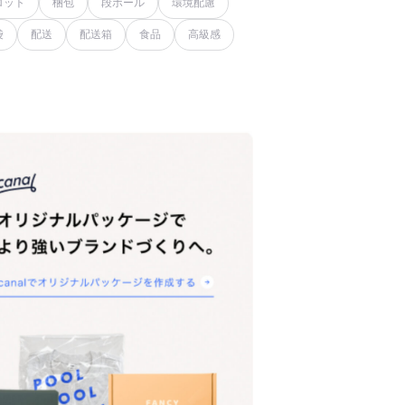
ロット
梱包
段ボール
環境配慮
袋
配送
配送箱
食品
高級感