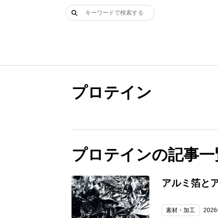
Skip
検
to
索:
content
プロテイン
プロテインの記事一
アルミ箔と
素材・加工
202