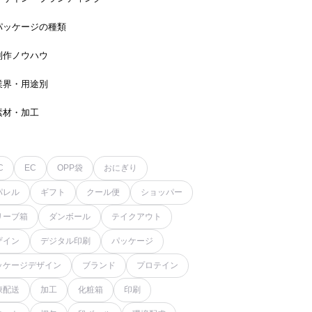
パッケージの種類
制作ノウハウ
業界・用途別
素材・加工
C
EC
OPP袋
おにぎり
パレル
ギフト
クール便
ショッパー
リーブ箱
ダンボール
テイクアウト
ザイン
デジタル印刷
パッケージ
ッケージデザイン
ブランド
プロテイン
凍配送
加工
化粧箱
印刷