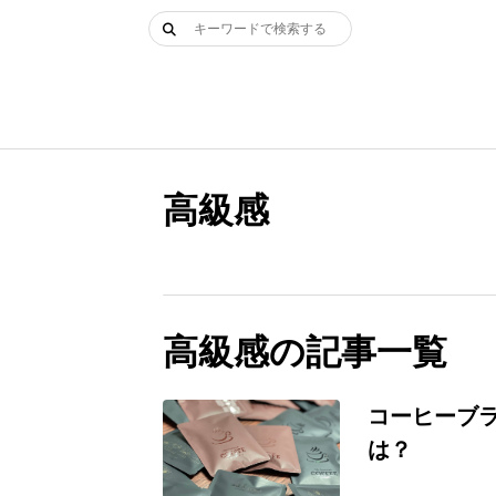
Skip
検
to
索:
content
高級感
高級感の記事一覧
コーヒーブ
は？