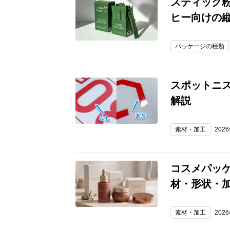
スティック
ヒー向けの
パッケージの種類
スポットニ
解説
素材・加工
202
コスメパッ
材・形状・
素材・加工
202