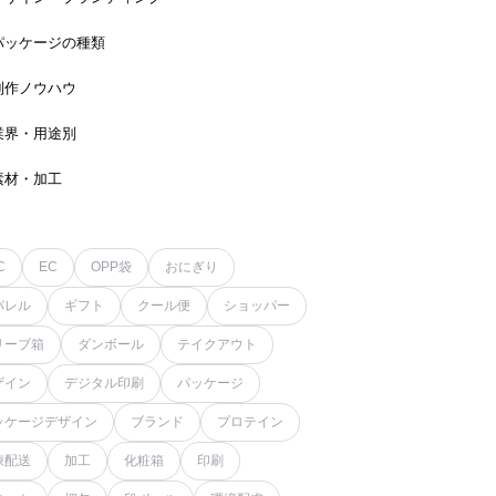
パッケージの種類
制作ノウハウ
業界・用途別
素材・加工
C
EC
OPP袋
おにぎり
パレル
ギフト
クール便
ショッパー
リーブ箱
ダンボール
テイクアウト
ザイン
デジタル印刷
パッケージ
ッケージデザイン
ブランド
プロテイン
凍配送
加工
化粧箱
印刷