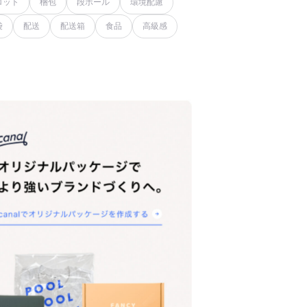
ロット
梱包
段ボール
環境配慮
袋
配送
配送箱
食品
高級感