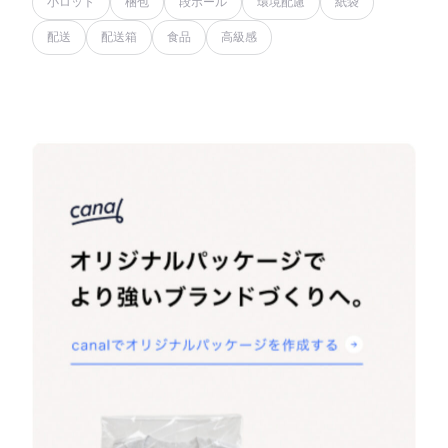
小ロット
梱包
段ボール
環境配慮
紙袋
配送
配送箱
食品
高級感